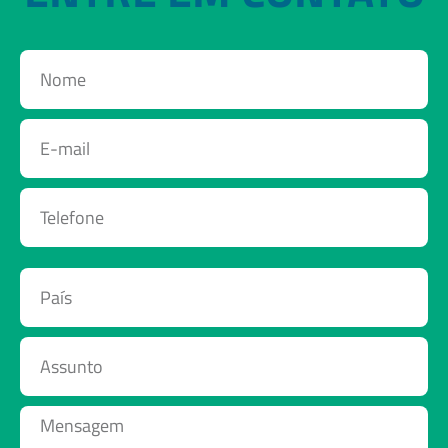
Nome
E-
mail
Telefone
País
Assunto
Mensagem