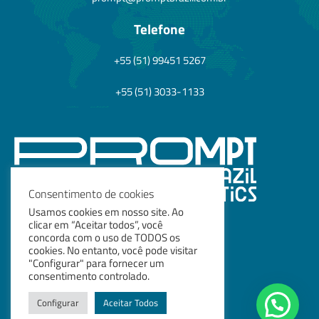
Telefone
+55 (51) 99451 5267
+55 (51) 3033-1133
Consentimento de cookies
Usamos cookies em nosso site. Ao
Termos e políticas
clicar em “Aceitar todos”, você
concorda com o uso de TODOS os
cookies. No entanto, você pode visitar
Política de Privacidade
"Configurar" para fornecer um
Política de Cookies
consentimento controlado.
Termos de Uso
Configurar
Aceitar Todos
F
I
L